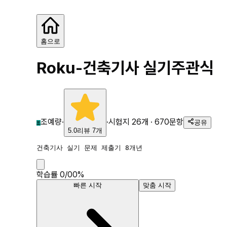
Roku-건축기사 실기
홈으로
Roku-건축기사 실기
주관식
조예량
·
·
시험지
26
개 ·
670
문항
공유
조
5.0
리뷰
7
개
건축기사 실기 문제 제출기 8개년
학습률
0
/
0
0
%
빠른 시작
맞춤 시작