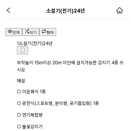
소설기(전기)24년 해설 페이지
소설기(전기)24년
전체
섞기
형태
1
소설기(전기)24년
부착높이 15m이상 20m 미만에 설치가능한 감지기 4종 쓰
시오
해설
○ 이온화식 1종
○ 광전식(스포트형, 분리형, 공기흡입형) 1종
○ 연기복합형
○ 불꽃감지기