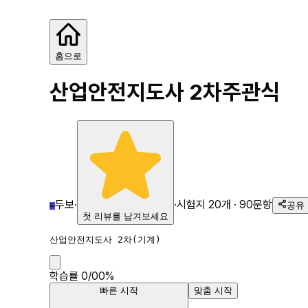
산업안전지도사 2차
홈으로
산업안전지도사 2차
주관식
두보
·
·
시험지
20
개 ·
90
문항
공유
두
첫 리뷰를 남겨보세요
산업안전지도사 2차(기계)
학습률
0
/
0
0
%
빠른 시작
맞춤 시작