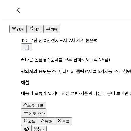
2017년 산업안전지도사 2차 기계
전체
섞기
형태
1
2017년 산업안전지도사 2차 기계 논술형
※ 다음 논술형 2문제를 모두 답하시오. (각 25점)
평와셔의 용도를 쓰고, 너트의 풀림방지법 5가지를 쓰고 설
해설
내용에 오류가 있거나 최신 법령·기준과 다른 부분이 보이면 
오류 제보
메모 추가
외움
애매
모름
1/4