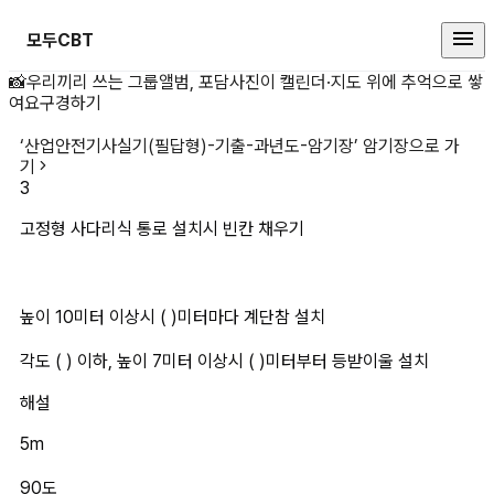
모두CBT
고정형 사다리식 통로 설치시 빈칸 
📸
우리끼리 쓰는 그룹앨범, 포담
사진이 캘린더·지도 위에 추억으로 쌓
여요
구경하기
‘
산업안전기사실기(필답형)-기출-과년도-암기장
’ 암기장으로 가
기
3
고정형 사다리식 통로 설치시 빈칸 채우기
높이 10미터 이상시 ( )미터마다 계단참 설치
각도 ( ) 이하, 높이 7미터 이상시 ( )미터부터 등받이울 설치
해설
5m
90도