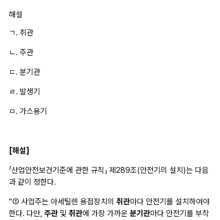
해설
ㄱ. 취관
ㄴ. 주관
ㄷ. 분기관
ㄹ. 발생기
ㅁ. 가스용기
[해설]
「산업안전보건기준에 관한 규칙」 제289조(안전기의 설치)는 다음
과 같이 정한다.
“① 사업주는 아세틸렌 용접장치의 
취관
마다 안전기를 설치하여야 
한다. 다만, 
주관
 및 
취관
에 가장 가까운 
분기관
마다 안전기를 부착