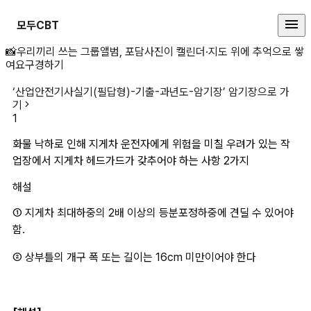
모두CBT
화물 낙하로 인해 지게 상세 페이지
📸
우리끼리 쓰는 그룹앨범, 포담
사진이 캘린더·지도 위에 추억으로 쌓
여요
구경하기
‘
산업안전기사실기(필답형)-기출-과년도-암기장
’ 암기장으로 가
기
1
화물 낙하로 인해 지게차 운전자에게 위험을 미칠 우려가 있는 작
업장에서 지게차 헤드가드가 갖추어야 하는 사항 2가지
해설
① 지게차 최대하중의 2배 이상의 등분포정하중에 견딜 수 있어야
함.
② 상부틀의 개구 폭 또는 길이는 16cm 미만이어야 한다