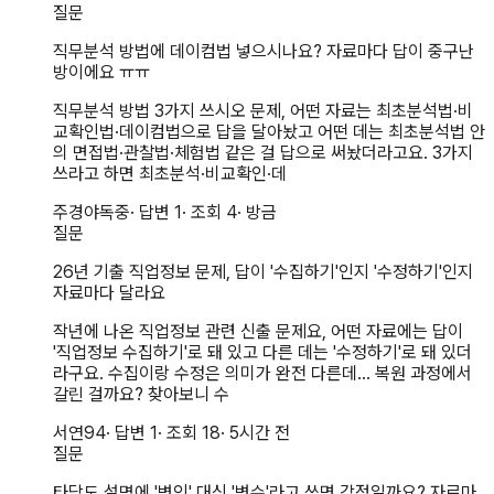
질문
직무분석 방법에 데이컴법 넣으시나요? 자료마다 답이 중구난
방이에요 ㅠㅠ
직무분석 방법 3가지 쓰시오 문제, 어떤 자료는 최초분석법·비
교확인법·데이컴법으로 답을 달아놨고 어떤 데는 최초분석법 안
의 면접법·관찰법·체험법 같은 걸 답으로 써놨더라고요. 3가지
쓰라고 하면 최초분석·비교확인·데
주경야독중
· 답변
1
· 조회
4
·
방금
질문
26년 기출 직업정보 문제, 답이 '수집하기'인지 '수정하기'인지
자료마다 달라요
작년에 나온 직업정보 관련 신출 문제요, 어떤 자료에는 답이
'직업정보 수집하기'로 돼 있고 다른 데는 '수정하기'로 돼 있더
라구요. 수집이랑 수정은 의미가 완전 다른데... 복원 과정에서
갈린 걸까요? 찾아보니 수
서연94
· 답변
1
· 조회
18
·
5시간 전
질문
타당도 설명에 '변인' 대신 '변수'라고 쓰면 감점일까요? 자료마