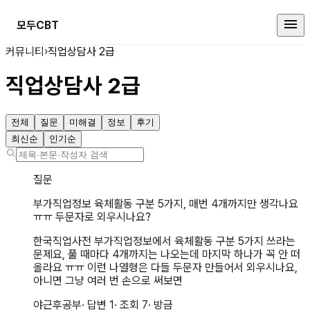
모두CBT
직업상담사2급 커뮤니티
커뮤니티
›
직업상담사 2급
직업상담사 2급
전체
질문
미해결
정보
후기
최신순
인기순
질문
부가직업정보 육체활동 구분 5가지, 매번 4개까지만 생각나요
ㅠㅠ 두문자로 외우시나요?
한국직업사전 부가직업정보에서 육체활동 구분 5가지 쓰라는
문제요, 풀 때마다 4개까지는 나오는데 마지막 하나가 꼭 안 떠
올라요 ㅠㅠ 이런 나열형은 다들 두문자 만들어서 외우시나요,
아니면 그냥 여러 번 손으로 써보면
야근후공부
· 답변
1
· 조회
7
·
방금