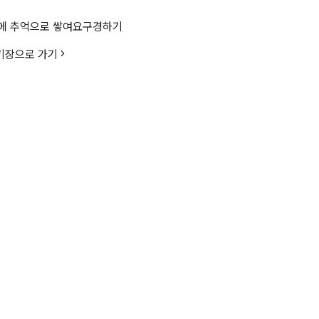
하시오.소요되는 에너지는 8kcal/m
에 추억으로 쌓여요
구경하기
암기장으로 가기