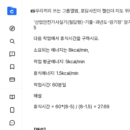
다음 작업에서 휴식시간을 구
📸
우리끼리 쓰는 그룹앨범, 포담
사진이 캘린더·지도 위
‘
산업안전기사실기(필답형)-기출-과년도-암기장
’ 
5
다음 작업에서 휴식시간을 구하시오.
소요되는 에너지는 8kcal/min,
작업 평균에너지: 5kcal/min
휴식에너지: 1.5kcal/min
작업시간: 60분일
해설
휴식시간 = 60*(8-5) / (8-1.5) = 27.69
[해설]