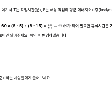
 여기서 T는 작업시간(분), E는 해당 작업의 평균 에너지소비량(kcal/min),
180
 
60 × (8 - 5) ÷ (8 - 1.5)
 = 
가 되어 필요한 휴식시간은 
\
=
27.69
6.5
fr
보이면 알려주세요. 확인 후 반영하겠습니다.
a
c
{
1
8
0
}
{
6.
 준비하는 사람들에게 물어보세요
5
}
=
2
7.
6
9