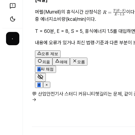
(
−
)
R
T
E
S
머렐(Murrell)의 휴식시간 산정식은 
이다.
=
R
−
1.5
E
=
중 에너지소비량(kcal/min)이다.
\
fr
T = 60분, E = 8, S = 5, 휴식에너지 1.5를 대입하면
a
·
c
내용에 오류가 있거나 최신 법령·기준과 다른 부분이 
{
T
오류 제보
(
외움
애매
모름
E
-
✳
AI 채점
S
)
✳
×
}
{
💬 산업안전기사 스터디 커뮤니티
헷갈리는 문제, 같이
E
→
-
1.
5
}