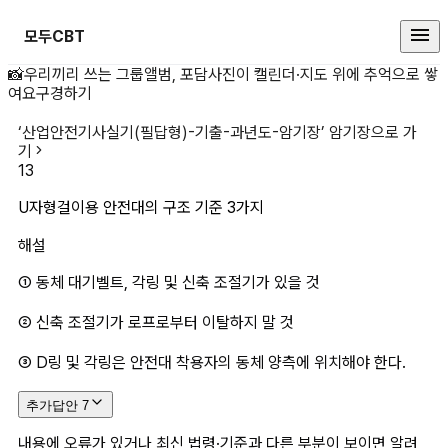
모두CBT
U자형걸이용&nbsp; 상세 페이지
📸
우리끼리 쓰는 그룹앨범, 포담
사진이 캘린더·지도 위에 추억으로 쌓
여요
구경하기
‘
산업안전기사실기(필답형)-기출-과년도-암기장
’ 암기장으로 가
기
13
U자형걸이용 안전대의 구조 기준 3가지
해설
① 동체 대기벨트, 각링 및 신축 조절기가 있을 것
② 신축 조절기가 로프로부터 이탈하지 말 것
③ D링 및 각링은 안전대 착용자의 동체 양측에 위치해야 한다.
추가답안
7
내용에 오류가 있거나 최신 법령·기준과 다른 부분이 보이면 알려