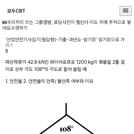
모두CBT
파단하중이 42.8 kN인 와이어로프
📸
우리끼리 쓰는 그룹앨범, 포담
사진이 캘린더·지도 위에 추억으로 쌓
여요
구경하기
‘
산업안전기사실기(필답형)-기출-과년도-암기장
’ 암기장으로 가
기
8
파단하중이 42.8 kN인 와이어로프로 1200 kg의 화물을 2줄 걸
이로 상부 각도 108°의 각도로 들어 올릴 때
1. 안전율 2. 안전율의 만족/ 불만족 여부와 이유