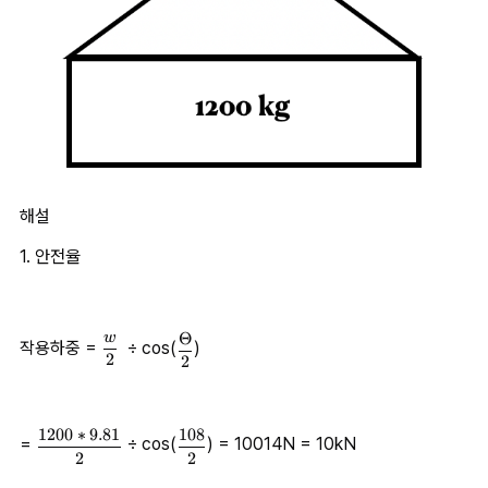
해설
1. 안전율
Θ
w
\
\
작용하중 = 
÷ cos(
)
2
2
df
d
ra
fr
c 
a
Θ 
c 
1200
∗
9.81
108
\
\
= 
 ÷ cos(
) = 10014N = 10kN
2
{
2
2
d
d
w
f
f