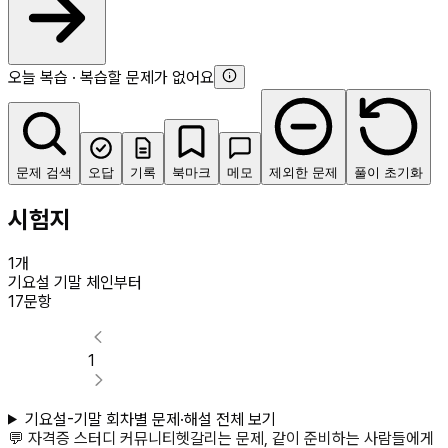
오늘 복습 · 복습할 문제가 없어요
문제 검색
오답
기록
북마크
메모
제외한 문제
풀이 초기화
시험지
1
개
기요설 기말 체인부터
17
문항
1
기요설-기말
회차별 문제·해설 전체 보기
💬 자격증 스터디 커뮤니티
헷갈리는 문제, 같이 준비하는 사람들에게