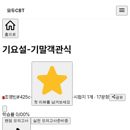
모두CBT
기요설-기말
홈으로
기요설-기말
객관식
조영빈#425c
·
·
시험지
1
개 ·
17
문항
공유
조
첫 리뷰를 남겨보세요
학습률
0
/
0
0
%
랜덤 모의고사
실전 모의고사
준비중