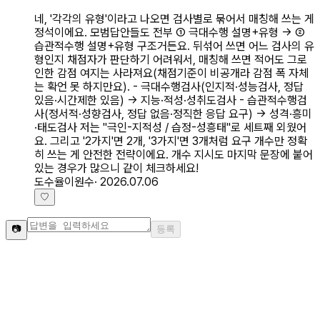
네, '각각의 유형'이라고 나오면 검사별로 묶어서 매칭해 쓰는 게
정석이에요. 모범답안들도 전부 ① 극대수행 설명+유형 → ②
습관적수행 설명+유형 구조거든요. 뒤섞어 쓰면 어느 검사의 유
형인지 채점자가 판단하기 어려워서, 매칭해 쓰면 적어도 그로
인한 감점 여지는 사라져요(채점기준이 비공개라 감점 폭 자체
는 확언 못 하지만요). - 극대수행검사(인지적·성능검사, 정답
있음·시간제한 있음) → 지능·적성·성취도검사 - 습관적수행검
사(정서적·성향검사, 정답 없음·정직한 응답 요구) → 성격·흥미
·태도검사 저는 "극인-지적성 / 습정-성흥태"로 세트째 외웠어
요. 그리고 '2가지'면 2개, '3가지'면 3개처럼 요구 개수만 정확
히 쓰는 게 안전한 전략이에요. 개수 지시도 마지막 문장에 붙어
있는 경우가 많으니 같이 체크하세요!
도수율이원수
·
2026.07.06
♡
📷
등록