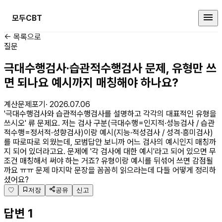
모두CBT
직업상담사2급 커뮤니티
← 목록으로
질문
극대수행검사·습관적수행검사 문제, 유형만 쓰
면 되나요 예시까지 매칭해야 하나요?
계산문제포기
·
2026.07.06
'극대수행검사와 습관적수행검사를 설명하고 각각의 대표적인 유형을
쓰시오' 류 문제요. 저는 검사 구분(극대수행=인지적·성능검사 / 습관
적수행=정서적·성향검사)이랑 예시(지능·적성검사 / 성격·흥미검사)
를 따로따로 외웠는데, 모범답안 보니까 어느 검사의 예시인지 매칭까
지 되어 있더라고요. 문제에 '각 검사에 대한 예시'라고 되어 있으면 무
조건 매칭해서 써야 하는 거죠? 유형이랑 예시를 뒤섞어 쓰면 감점될
까요 ㅠㅠ 문제 마지막 문장을 꼼꼼히 읽으라는데 다들 어떻게 정리하
셨어요?
♡
저장
공유
신고
답변
1