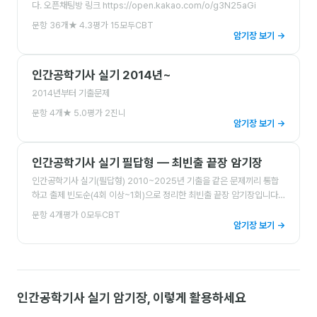
다. 오픈채팅방 링크 https://open.kakao.com/o/g3N25aGi
문항
36
개
★
4.3
평가
15
모두CBT
암기장 보기 →
인간공학기사 실기 2014년~
2014년부터 기출문제
문항
4
개
★
5.0
평가
2
진니
암기장 보기 →
인간공학기사 실기 필답형 — 최빈출 끝장 암기장
인간공학기사 실기(필답형) 2010~2025년 기출을 같은 문제끼리 통합
하고 출제 빈도순(4회 이상~1회)으로 정리한 최빈출 끝장 암기장입니다.
각 문제 상단에 출제 회차를 표기했으며, 계산문제는 풀이과정을 함께 담
문항
4
개
평가
0
모두CBT
았습니다.
암기장 보기 →
인간공학기사 실기
암기장, 이렇게 활용하세요