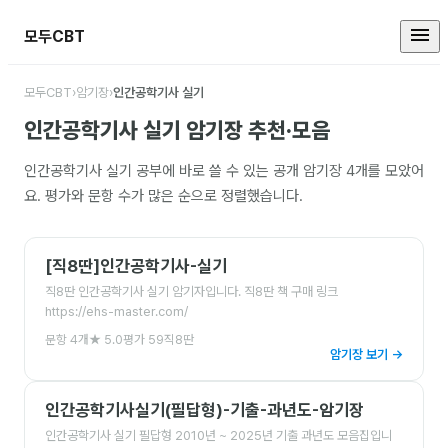
모두CBT
인간공학기사 실기 암기장 모음
모두CBT
›
암기장
›
인간공학기사 실기
인간공학기사 실기
암기장 추천·모음
인간공학기사 실기
공부에 바로 쓸 수 있는 공개 암기장
4
개를 모았어
요. 평가와 문항 수가 많은 순으로 정렬했습니다.
[직8딴]인간공학기사-실기
직8딴 인간공학기사 실기 암기자입니다. 직8딴 책 구매 링크
https://ehs-master.com/
문항
4
개
★
5.0
평가
59
직8딴
암기장 보기 →
인간공학기사실기(필답형)-기출-과년도-암기장
인간공학기사 실기 필답형 2010년 ~ 2025년 기출 과년도 모음집입니