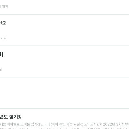
 정진
t2
 기사
]
l
년도 암기장
제를 회차별로 모아둔 암기장입니다 (회차 독립 학습 + 실전 모의고사). ※ 2022년 3회차