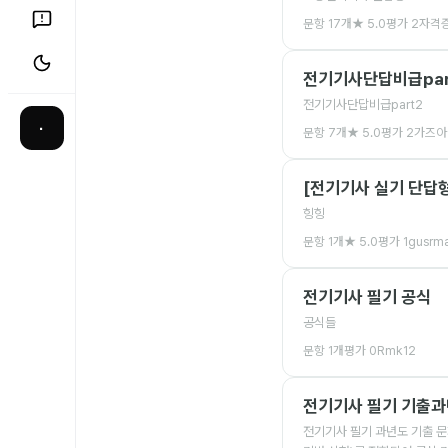
문항
17
개
★
5.0
평가
2
자격증
전기기사단답비급par
전기기사단답비급part2
·
문항
7
개
★
5.0
평가
2
가즈아
[전기기사 실기 단답형
힝힝
문항
1
개
★
5.0
평가
1
gusrma
전기기사 필기 공식
공식들
문항
1
개
평가
0
Rmk12
전기기사 필기 기출과
전기기사 필기 과년도 기출 문