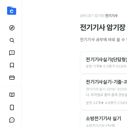
전기기사 암기장 모음
모두CBT
›
암기장
›
전기기사
전기기사
암기장 
전기기사
공부에 바로 쓸 수
전기기사실기(단답형
문항
11
개
★
5.0
평가
42
모두
전기기사실기-기출-
전기기사 실기 2018~202
다. 회차별로 풀며 출제 경향
문항
24
개
★
4.8
평가
23
모
소방전기기사 실기
소방전기기사 단답형