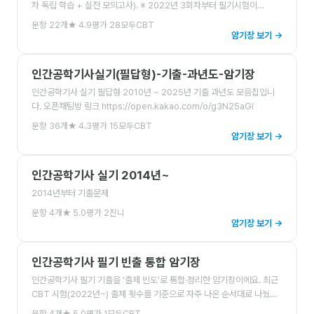
차 독립 학습 + 실전 모의고사). ※ 2022년 3회차부터 필기시험이
CBT(컴퓨터 기반 시험)로 전환되어 공식 기출이 공개되지 않아, 2022년
문항
22
개
★
4.9
평가
28
모두CBT
3회차 이후 회차는 기출을 기반으로 복원·재구성한 것입니다. 해당 회…
암기장 보기 →
인간공학기사실기(필답형)-기출-과년도-암기장
인간공학기사 실기 필답형 2010년 ~ 2025년 기출 과년도 모음집입니
다. 오픈채팅방 링크 https://open.kakao.com/o/g3N25aGi
문항
36
개
★
4.3
평가
15
모두CBT
암기장 보기 →
인간공학기사 실기 2014년~
2014년부터 기출문제
문항
4
개
★
5.0
평가
2
진니
암기장 보기 →
인간공학기사 필기 빈출 통합 암기장
인간공학기사 필기 기출을 '출제 빈도'로 통합·정리한 암기장이에요. 최근
CBT 시험(2022년~) 출제 횟수를 기준으로 자주 나온 순서대로 나눴어
요. · ⭐ 무조건 나오는 문제 (최근 9회 중 4회 이상 출제) · 자주 / 가끔 나오
문항
4
개
★
5.0
평가
1
모두CBT