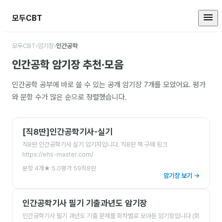
모두CBT
인간공학 암기장 모음
모두CBT
›
암기장
›
인간공학
인간공학
암기장 추천·모음
인간공학
공부에 바로 쓸 수 있는 공개 암기장
7
개를 모았어요. 평가
와 문항 수가 많은 순으로 정렬했습니다.
[직8딴]인간공학기사-실기
직8딴 인간공학기사 실기 암기자입니다. 직8딴 책 구매 링크
https://ehs-master.com/
문항
4
개
★
5.0
평가
59
직8딴
암기장 보기 →
인간공학기사 필기 기출과년도 암기장
인간공학기사 필기 과년도 기출 문제를 회차별로 모아둔 암기장입니다 (회