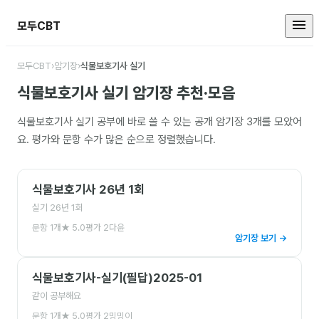
모두CBT
식물보호기사 실기 암기장 모음
모두CBT
›
암기장
›
식물보호기사 실기
식물보호기사 실기
암기장 추천·모음
식물보호기사 실기
공부에 바로 쓸 수 있는 공개 암기장
3
개를 모았어
요. 평가와 문항 수가 많은 순으로 정렬했습니다.
식물보호기사 26년 1회
실기 26년 1회
문항
1
개
★
5.0
평가
2
다윤
암기장 보기 →
식물보호기사-실기(필답)2025-01
같이 공부해요
문항
1
개
★
5.0
평가
2
밍밍이