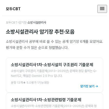
모두CBT
소방시설관리사 암기장 모음
모두CBT
›
암기장
›
소방시설관리사
소방시설관리사
암기장 추천·모음
소방시설관리사
공부에 바로 쓸 수 있는 공개 암기장
6
개를 모았어요.
평가와 문항 수가 많은 순으로 정렬했습니다.
소방시설관리사1차-소방시설의 구조원리 기출문제
소방시설의 구조원리 기출문제(2013~2025년) 문제와 정답 출처는 Q-
Net이고, 해설은 Gemini 2.5 Pro 입니다.
문항
13
개
★
5.0
평가
1
기능대장
암기장 보기 →
소방시설관리사1차-소방관련법령 기출문제
소방시설관리사1차-소방관련법령 기출문제(2013~2025년) 문제와 정