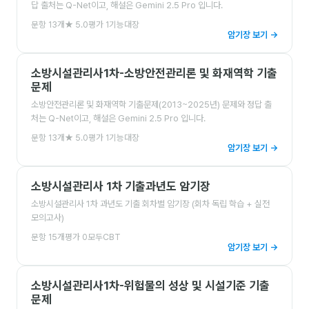
답 출처는 Q-Net이고, 해설은 Gemini 2.5 Pro 입니다.
문항
13
개
★
5.0
평가
1
기능대장
암기장 보기 →
소방시설관리사1차-소방안전관리론 및 화재역학 기출
문제
소방안전관리론 및 화재역학 기출문제(2013~2025년) 문제와 정답 출
처는 Q-Net이고, 해설은 Gemini 2.5 Pro 입니다.
문항
13
개
★
5.0
평가
1
기능대장
암기장 보기 →
소방시설관리사 1차 기출과년도 암기장
소방시설관리사 1차 과년도 기출 회차별 암기장 (회차 독립 학습 + 실전
모의고사)
문항
15
개
평가
0
모두CBT
암기장 보기 →
소방시설관리사1차-위험물의 성상 및 시설기준 기출
문제