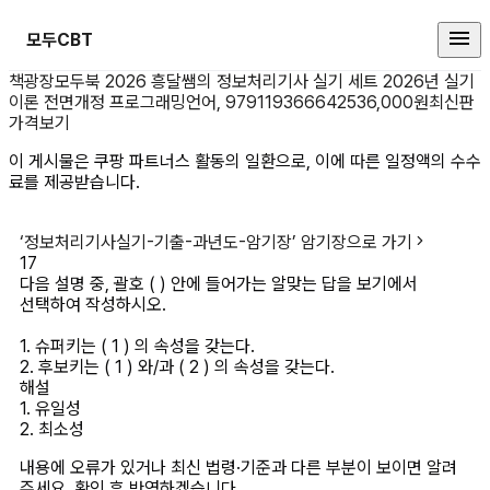
모두CBT
다음 설명 중, 괄호 ( ) 안에 들어
책광장모두북 2026 흥달쌤의 정보처리기사 실기 세트 2026년 실기
이론 전면개정 프로그래밍언어, 9791193666425
36,000원
최신판
가격보기
이 게시물은 쿠팡 파트너스 활동의 일환으로, 이에 따른 일정액의 수수
료를 제공받습니다.
‘
정보처리기사실기-기출-과년도-암기장
’ 암기장으로 가기
17
다음 설명 중, 괄호 ( ) 안에 들어가는 알맞는 답을 보기에서 
선택하여 작성하시오.

1. 슈퍼키는 ( 1 ) 의 속성을 갖는다.

2. 후보키는 ( 1 ) 와/과 ( 2 ) 의 속성을 갖는다.
해설
1. 유일성

2. 최소성 
내용에 오류가 있거나 최신 법령·기준과 다른 부분이 보이면 알려
주세요. 확인 후 반영하겠습니다.