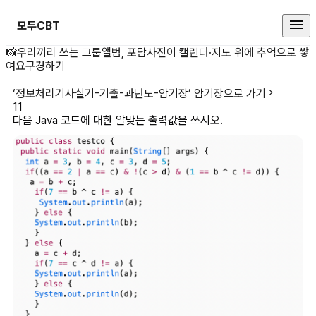
모두CBT
다음 Java 코드에 대한 알맞는 출
📸
우리끼리 쓰는 그룹앨범, 포담
사진이 캘린더·지도 위에 추억으로 쌓
여요
구경하기
‘
정보처리기사실기-기출-과년도-암기장
’ 암기장으로 가기
11
다음 Java 코드에 대한 알맞는 출력값을 쓰시오.