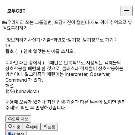
모두CBT
괄호 ( ) 안에 알맞는 단어를 쓰시오
📸
우리끼리 쓰는 그룹앨범, 포담
사진이 캘린더·지도 위에 추억으로 쌓
여요
구경하기
‘
정보처리기사실기-기출-과년도-암기장
’ 암기장으로 가기
13
괄호 (   ) 안에 알맞는 단어를 쓰시오.

디자인 패턴 중에서 (   )패턴은 반복적으로 사용되는 객체들의 
상호작용을 패턴화 한 것으로, 클래스나 객체들이 상호작용하는 
방법이다. 알고리즘의 패턴에는 Interpreter, Observer, 
Command 가 있다.
해설
행위(behavioral)
내용에 오류가 있거나 최신 법령·기준과 다른 부분이 보이면 알려
주세요. 확인 후 반영하겠습니다.
오류 제보
외움
애매
모름
✳
AI 채점