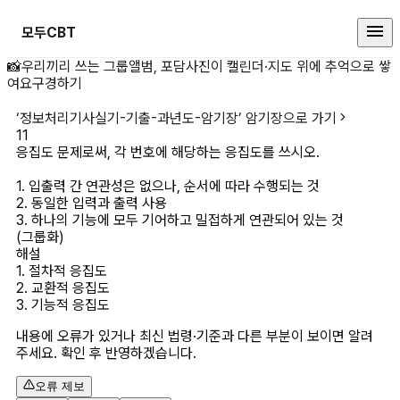
모두CBT
응집도 문제로써, 각 번호에 해당하는
📸
우리끼리 쓰는 그룹앨범, 포담
사진이 캘린더·지도 위에 추억으로 쌓
여요
구경하기
‘
정보처리기사실기-기출-과년도-암기장
’ 암기장으로 가기
11
응집도 문제로써, 각 번호에 해당하는 응집도를 쓰시오.

1. 입출력 간 연관성은 없으나, 순서에 따라 수행되는 것

2. 동일한 입력과 출력 사용

3. 하나의 기능에 모두 기어하고 밀접하게 연관되어 있는 것 
(그룹화)
해설
1. 절차적 응집도

2. 교환적 응집도

3. 기능적 응집도
내용에 오류가 있거나 최신 법령·기준과 다른 부분이 보이면 알려
주세요. 확인 후 반영하겠습니다.
오류 제보