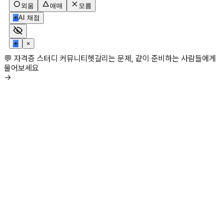
외움
애매
모름
✳
AI 채점
✳
×
💬 자격증 스터디 커뮤니티
헷갈리는 문제, 같이 준비하는 사람들에게
물어보세요
→