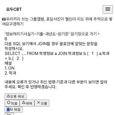
모두CBT
다음 SQL 보기에서 JOIN할 경우 
📸
우리끼리 쓰는 그룹앨범, 포담
사진이 캘린더·지도 위에 추억으로 쌓
여요
구경하기
‘
정보처리기사실기-기출-과년도-암기장
’ 암기장으로 가기
6
다음 SQL 보기에서 JOIN할 경우 괄호안에 알맞는 문장을 
작성하시오.

SELECT .... FROM 학생정보 a JOIN 학과정보 b (   1   ) a.학과 
= b.(   2   )
해설
1. ON

2. 학과
내용에 오류가 있거나 최신 법령·기준과 다른 부분이 보이면 알려
주세요. 확인 후 반영하겠습니다.
오류 제보
외움
애매
모름
✳
AI 채점