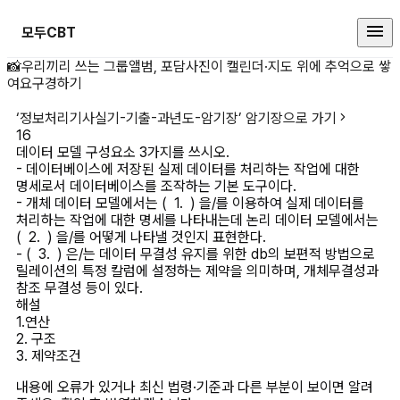
모두CBT
데이터 모델 구성요소 3가지를 쓰시
📸
우리끼리 쓰는 그룹앨범, 포담
사진이 캘린더·지도 위에 추억으로 쌓
여요
구경하기
‘
정보처리기사실기-기출-과년도-암기장
’ 암기장으로 가기
16
데이터 모델 구성요소 3가지를 쓰시오.

- 데이터베이스에 저장된 실제 데이터를 처리하는 작업에 대한 
명세로서 데이터베이스를 조작하는 기본 도구이다.

- 개체 데이터 모델에서는 (  1.  ) 을/를 이용하여 실제 데이터를 
처리하는 작업에 대한 명세를 나타내는데 논리 데이터 모델에서는 
(  2.  ) 을/를 어떻게 나타낼 것인지 표현한다.

- (  3.  ) 은/는 데이터 무결성 유지를 위한 db의 보편적 방법으로 
릴레이션의 특정 칼럼에 설정하는 제약을 의미하며, 개체무결성과 
참조 무결성 등이 있다. 
해설
1.연산

2. 구조

3. 제약조건
내용에 오류가 있거나 최신 법령·기준과 다른 부분이 보이면 알려