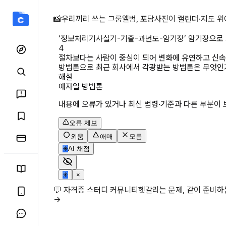
절차보다는 사람이 중심이 
📸
우리끼리 쓰는 그룹앨범, 포담
사진이 캘린더·지도 위
‘
정보처리기사실기-기출-과년도-암기장
’ 암기장으로
4
절차보다는 사람이 중심이 되어 변화에 유연하고 신속
방법론으로 최근 회사에서 각광받는 방법론은 무엇인
해설
애자일 방법론
내용에 오류가 있거나 최신 법령·기준과 다른 부분이 
오류 제보
외움
애매
모름
✳
AI 채점
✳
×
💬 자격증 스터디 커뮤니티
헷갈리는 문제, 같이 준비
→