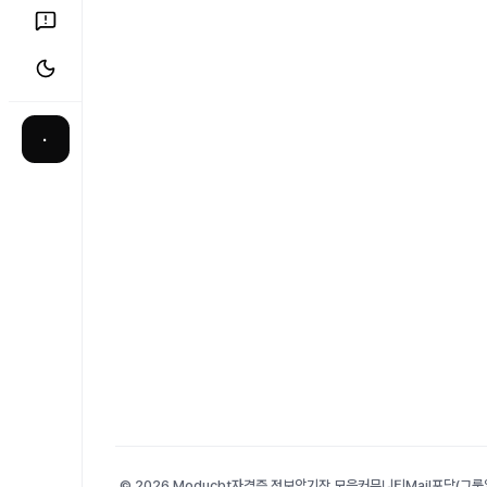
·
© 2026 Moducbt
자격증 정보
암기장 모음
커뮤니티
Mail
포담(그룹앨