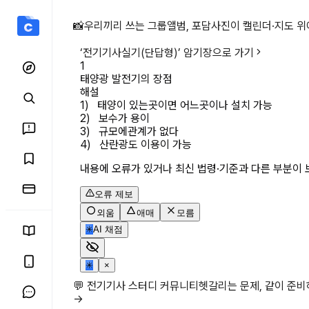
태양광 발전기의 장점 상세
📸
우리끼리 쓰는 그룹앨범, 포담
사진이 캘린더·지도 위
‘
전기기사실기(단답형)
’ 암기장으로 가기
1
태양광 발전기의 장점
해설
1)   태양이 있는곳이면 어느곳이나 설치 가능

2)   보수가 용이

3)   규모에관계가 없다

4)   산란광도 이용이 가능
내용에 오류가 있거나 최신 법령·기준과 다른 부분이 
오류 제보
외움
애매
모름
✳
AI 채점
✳
×
💬 전기기사 스터디 커뮤니티
헷갈리는 문제, 같이 준
→