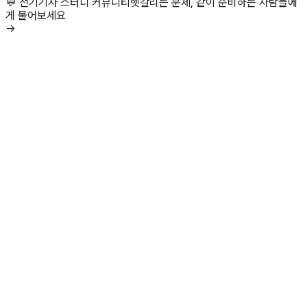
💬 전기기사 스터디 커뮤니티
헷갈리는 문제, 같이 준비하는 사람들에
게 물어보세요
→