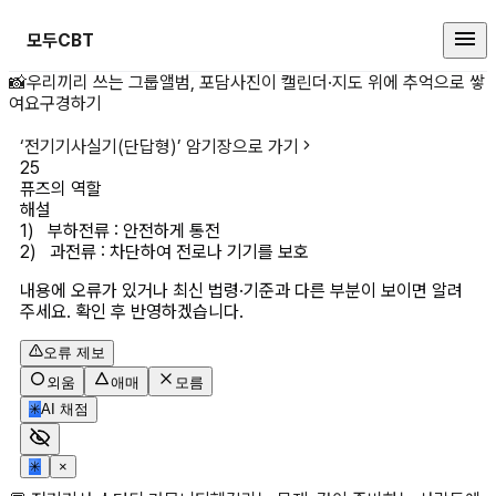
모두CBT
퓨즈의 역할 상세 페이지
📸
우리끼리 쓰는 그룹앨범, 포담
사진이 캘린더·지도 위에 추억으로 쌓
여요
구경하기
‘
전기기사실기(단답형)
’ 암기장으로 가기
25
퓨즈의 역할
해설
1)   부하전류 : 안전하게 통전

2)   과전류 : 차단하여 전로나 기기를 보호
내용에 오류가 있거나 최신 법령·기준과 다른 부분이 보이면 알려
주세요. 확인 후 반영하겠습니다.
오류 제보
외움
애매
모름
✳
AI 채점
✳
×