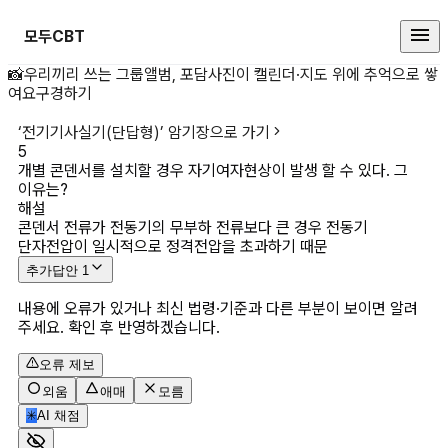
모두CBT
개별 콘덴서를 설치할 경우 자기여자현
📸
우리끼리 쓰는 그룹앨범, 포담
사진이 캘린더·지도 위에 추억으로 쌓
여요
구경하기
‘
전기기사실기(단답형)
’ 암기장으로 가기
5
개별 콘덴서를 설치할 경우 자기여자현상이 발생 할 수 있다. 그 
이유는?
해설
콘덴서 전류가 전동기의 무부하 전류보다 큰 경우 전동기 
단자전압이 일시적으로 정격전압을 초과하기 때문
추가답안
1
내용에 오류가 있거나 최신 법령·기준과 다른 부분이 보이면 알려
주세요. 확인 후 반영하겠습니다.
오류 제보
외움
애매
모름
✳
AI 채점