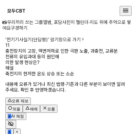
모두CBT
충전장치의 고장, 액면저하로 인한 
📸
우리끼리 쓰는 그룹앨범, 포담
사진이 캘린더·지도 위에 추억으로 쌓
여요
구경하기
‘
전기기사실기(단답형)
’ 암기장으로 가기
11
충전장치의 고장, 액면저하로 인한 극판 노출, 과충전, 교류분 
전류의 유입과대 등의 원인에

의한 발생 현상은?
해설
축전지의 현저한 온도 상승 또는 소손
내용에 오류가 있거나 최신 법령·기준과 다른 부분이 보이면 알려
주세요. 확인 후 반영하겠습니다.
오류 제보
외움
애매
모름
✳
AI 채점
✳
×