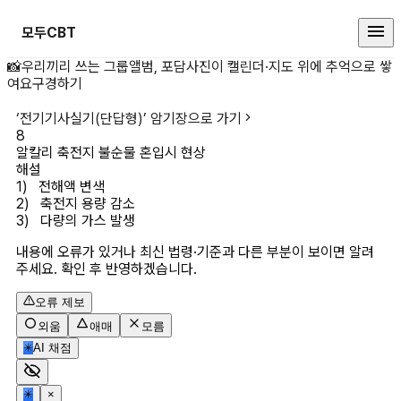
모두CBT
알칼리 축전지 불순물 혼입시 현상 
📸
우리끼리 쓰는 그룹앨범, 포담
사진이 캘린더·지도 위에 추억으로 쌓
여요
구경하기
‘
전기기사실기(단답형)
’ 암기장으로 가기
8
알칼리 축전지 불순물 혼입시 현상
해설
1)   전해액 변색

2)   축전지 용량 감소

3)   다량의 가스 발생
내용에 오류가 있거나 최신 법령·기준과 다른 부분이 보이면 알려
주세요. 확인 후 반영하겠습니다.
오류 제보
외움
애매
모름
✳
AI 채점
✳
×