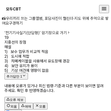
모두CBT
지중선의 장점 상세 페이지
📸
우리끼리 쓰는 그룹앨범, 포담
사진이 캘린더·지도 위에 추억으로 쌓
여요
구경하기
‘
전기기사실기(단답형)
’ 암기장으로 가기
19
지중선의 장점
해설
1)   보수 업무가 비교적 적음

2)   도시에 적합

3)   차폐케이블을 사용해서 유도장해 경감

4)   보안 유지가 용이

5)   기상 여건에 영향이 없음
추가답안
1
내용에 오류가 있거나 최신 법령·기준과 다른 부분이 보이면 알려
주세요. 확인 후 반영하겠습니다.
오류 제보
외움
애매
모름