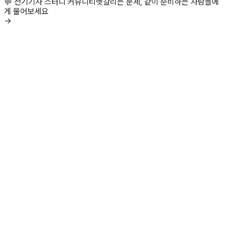
💬 전기기사 스터디 커뮤니티
헷갈리는 문제, 같이 준비하는 사람들에
게 물어보세요
→