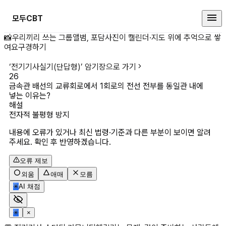
모두CBT
금속관 배선의 교류회로에서 1회로의
📸
우리끼리 쓰는 그룹앨범, 포담
사진이 캘린더·지도 위에 추억으로 쌓
여요
구경하기
‘
전기기사실기(단답형)
’ 암기장으로 가기
26
금속관 배선의 교류회로에서 1회로의 전선 전부를 동일관 내에 
넣는 이유는?
해설
전자적 불평형 방지
내용에 오류가 있거나 최신 법령·기준과 다른 부분이 보이면 알려
주세요. 확인 후 반영하겠습니다.
오류 제보
외움
애매
모름
✳
AI 채점
✳
×