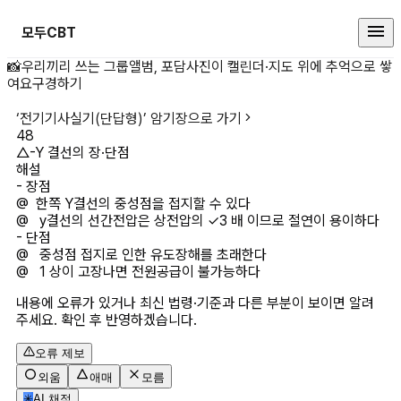
모두CBT
△-Y 결선의 장·단점 상세 페이지
📸
우리끼리 쓰는 그룹앨범, 포담
사진이 캘린더·지도 위에 추억으로 쌓
여요
구경하기
‘
전기기사실기(단답형)
’ 암기장으로 가기
48
△-Y 결선의 장·단점
해설
- 장점

@  한쪽 Y결선의 중성점을 접지할 수 있다

@   y결선의 선간전압은 상전압의 ✓3 배 이므로 절연이 용이하다

- 단점

@   중성점 접지로 인한 유도장해를 초래한다

@   1 상이 고장나면 전원공급이 불가능하다
내용에 오류가 있거나 최신 법령·기준과 다른 부분이 보이면 알려
주세요. 확인 후 반영하겠습니다.
오류 제보
외움
애매
모름
✳
AI 채점