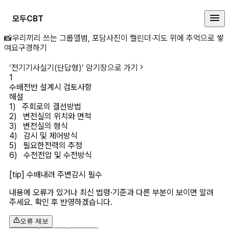
모두CBT
수배전반 설계시 검토사항 상세 페
📸
우리끼리 쓰는 그룹앨범, 포담
사진이 캘린더·지도 위에 추억으로 쌓
여요
구경하기
‘
전기기사실기(단답형)
’ 암기장으로 가기
1
수배전반 설계시 검토사항
해설
1)   주회로의 결선방법

2)   변전실의 위치와 면적

3)   변전실의 형식

4)   감시 및 제어방식

5)   필요한전력의 추정

6)   수전전압 및 수전방식

[tip] 수배내려 주변감시 필수
내용에 오류가 있거나 최신 법령·기준과 다른 부분이 보이면 알려
주세요. 확인 후 반영하겠습니다.
오류 제보