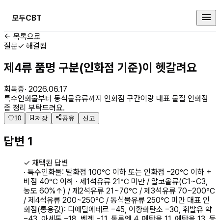
모두CBT
위험물산업기사 커뮤니티
← 목록으로
질문
✓ 해결됨
제4류 품명 구분(인화점 기준)이 헷갈려요
회독중
·
2026.06.17
특수인화물부터 동식물유류까지 인화점 구간이랑 대표 물질 인화점
좀 정리 부탁드려요.
♡
10
저장
공유
신고
답변
1
✓ 채택된 답변
· 특수인화물: 발화점 100℃ 이하 또는 인화점 −20℃ 이하 +
비점 40℃ 이하 · 제1석유류 21℃ 미만 / 알코올류(C1~C3,
농도 60%↑) / 제2석유류 21~70℃ / 제3석유류 70~200℃
/ 제4석유류 200~250℃ / 동식물유류 250℃ 미만 대표 인
화점(통용값): 디에틸에테르 −45, 이황화탄소 −30, 휘발유 약
−43, 아세톤 −18, 벤젠 −11, 톨루엔 4, 메탄올 11, 에탄올 13, 등