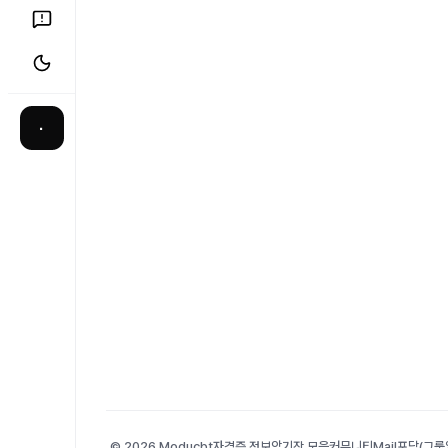
·
© 2026 Moducbt
자격증 정보
암기장 모음
커뮤니티
Mail
포담(그룹앨