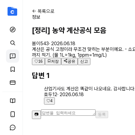
식물보호산업기사 커뮤니티
← 목록으로
정보
[정리] 농약 계산공식 모음
봄이543
·
2026.06.18
계산은 공식 고정이라 무조건 맞히는 부분이에요. - 소요 농
까지 적기. (물 1L≈1kg, 1ppm=1mg/L)
♡
16
저장
공유
신고
답변
1
산업기사도 계산은 똑같이 나오네요. 감사합니다
호두12
·
2026.06.18
♡
4
📷
등록