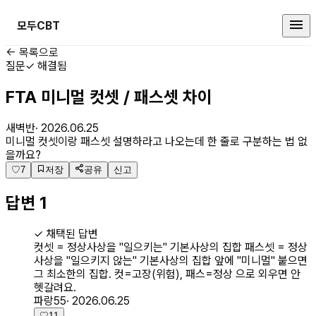
모두CBT
산업안전기사 커뮤니티
← 목록으로
질문
✓ 해결됨
FTA 미니멀 컷셋 / 패스셋 차이
새벽반
·
2026.06.25
미니멀 컷셋이랑 패스셋 설명하라고 나오는데 한 줄로 구분하는 법 없
을까요?
♡
7
저장
공유
신고
답변
1
✓ 채택된 답변
컷셋 = 정상사상을 "일으키는" 기본사상의 집합 패스셋 = 정상
사상을 "일으키지 않는" 기본사상의 집합 앞에 "미니멀" 붙으면
그 최소한의 집합. 컷=고장(위험), 패스=정상 으로 외우면 안
헷갈려요.
파랑55
·
2026.06.25
♡
11