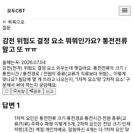
모두CBT
산업안전기사 커뮤니티
← 목록으로
질문
감전 위험도 결정 요소 뭐뭐인가요? 통전전류
말고 또 ㅠㅠ
올해는꼭
·
2026.07.04
감전(전격) 위험도 결정 요소 외우는데 헷갈려요. 통전전류의 크기 /
통전시간 / 통전경로 / 전원의 종류(교류가 직류보다 위험)… 이렇게
맞나요? 필답에 몇 개 쓰라고 나오는지, '1차적 요소'랑 '2차적 요소' 구
분해서 써야 하는지 궁금해요.
♡
저장
공유
신고
답변
1
1차적 요인은 통전전류 크기·통전경로·통전시간·전원 종류(교
류/직류)·주파수·파형 이렇게 5개, 2차적 요인은 전압 크기·인체
저항(조건)·계절·개인차예요. 말씀하신 4개는 다 1차적 요인 맞