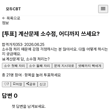
모두CBT
산업안전기사 커뮤니티
← 목록으로
정보
[투표] 계산문제 소수점, 어디까지 쓰세요?
합격가자353
·
2026.06.25
소수점 처리 때문에 감점 걱정하시는 분 많아서요. 다들 어떻게 하시는
지 궁금해요.
📊
계산문제 답, 소수점 처리는?
소수 첫째 자리
소수 둘째 자리
문제 지시대로
셋째까지 빡세게
총
21
명 참여
· 항목을 눌러 투표하세요
♡
7
저장
공유
신고
답변
0
첫 답변을 남겨보세요.