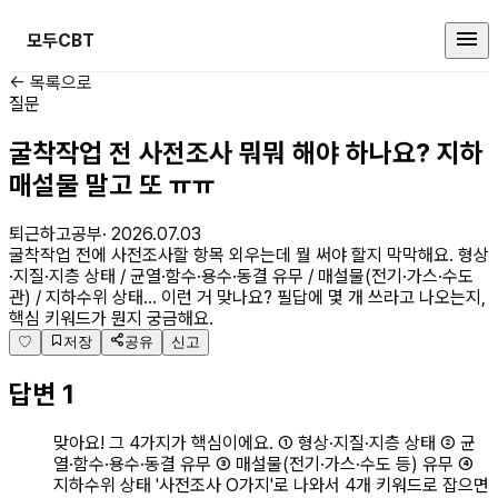
모두CBT
건설안전기사 커뮤니티
← 목록으로
질문
굴착작업 전 사전조사 뭐뭐 해야 하나요? 지하
매설물 말고 또 ㅠㅠ
퇴근하고공부
·
2026.07.03
굴착작업 전에 사전조사할 항목 외우는데 뭘 써야 할지 막막해요. 형상
·지질·지층 상태 / 균열·함수·용수·동결 유무 / 매설물(전기·가스·수도
관) / 지하수위 상태… 이런 거 맞나요? 필답에 몇 개 쓰라고 나오는지,
핵심 키워드가 뭔지 궁금해요.
♡
저장
공유
신고
답변
1
맞아요! 그 4가지가 핵심이에요. ① 형상·지질·지층 상태 ② 균
열·함수·용수·동결 유무 ③ 매설물(전기·가스·수도 등) 유무 ④
지하수위 상태 '사전조사 O가지'로 나와서 4개 키워드로 잡으면