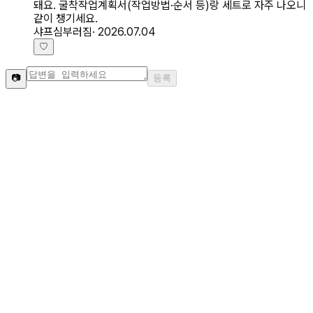
돼요. 굴착작업계획서(작업방법·순서 등)랑 세트로 자주 나오니
같이 챙기세요.
샤프심부러짐
·
2026.07.04
♡
📷
등록