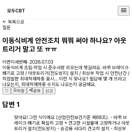
모두CBT
건설안전기사 커뮤니티
← 목록으로
질문
이동식비계 안전조치 뭐뭐 써야 하나요? 아웃
트리거 말고 또 ㅠㅠ
이번이세번째
·
2026.07.03
이동식비계 조립·작업 시 준수사항 외우는데 헷갈려요. 바퀴 브레이크·
쐐기로 고정 / 아웃트리거(전도방지) 설치 / 최상부 작업 시 안전난간 /
작업발판 최대적재하중 표시… 이런 식 맞나요? 필답에 몇 개 쓰라고
나오는지, 최대적재하중 수치도 나오는지 궁금해요.
♡
저장
공유
신고
답변
1
맞아요! 그런 식이에요 (산업안전보건기준 제68조). - 바퀴 브
레이크·쐐기로 확실히 고정 + 견고한 시설물에 고정하거나 아웃
트리거 설치(전도방지) - 승강용 사다리 견고히 설치 - 최상부