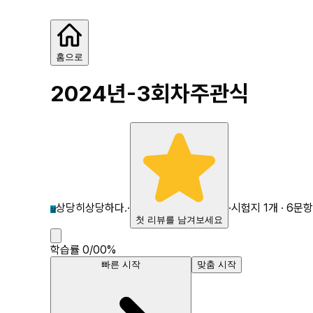
2024년-3회차
홈으로
2024년-3회차
주관식
상당히상당하다.
·
·
시험지
1
개 ·
6
문항
상
첫 리뷰를 남겨보세요
학습률
0
/
0
0
%
빠른 시작
맞춤 시작