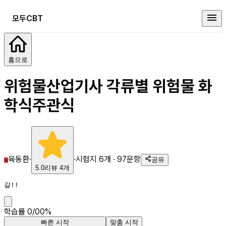
모두CBT
위험물산업기사 각류별 위험물 화
홈으로
위험물산업기사 각류별 위험물 화
학식
주관식
육동환
·
·
시험지
6
개 ·
97
문항
공유
육
5.0
리뷰
4
개
갈!!
학습률
0
/
0
0
%
빠른 시작
맞춤 시작