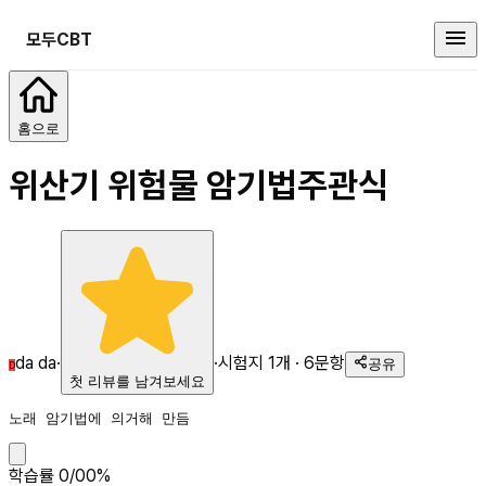
모두CBT
위산기 위험물 암기법
홈으로
위산기 위험물 암기법
주관식
da da
·
·
시험지
1
개 ·
6
문항
공유
D
첫 리뷰를 남겨보세요
노래 암기법에 의거해 만듬
학습률
0
/
0
0
%