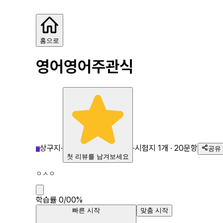
영어영어
홈으로
영어영어
주관식
상구지
·
·
시험지
1
개 ·
20
문항
공유
상
첫 리뷰를 남겨보세요
ㅇㅅㅇ
학습률
0
/
0
0
%
빠른 시작
맞춤 시작