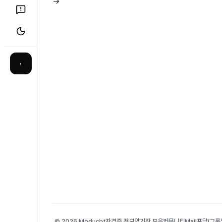
→
·
© 2026 Moducbt
자격증 정보
암기장 모음
커뮤니티
Mail
포담(그룹앨