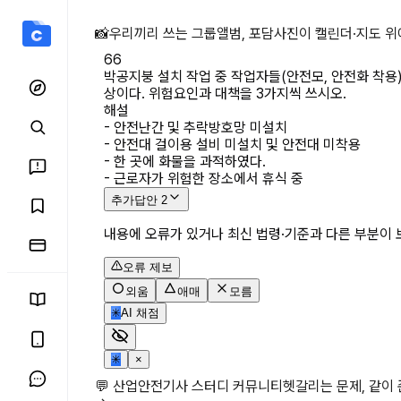
박공지붕 설치 작업 중 작업
📸
우리끼리 쓰는 그룹앨범, 포담
사진이 캘린더·지도 위
66
박공지붕 설치 작업 중 작업자들(안전모, 안전화 착용
상이다. 위험요인과 대책을 3가지씩 쓰시오.
해설
- 안전난간 및 추락방호망 미설치

- 안전대 걸이용 설비 미설치 및 안전대 미착용 

- 한 곳에 화물을 과적하였다.

- 근로자가 위험한 장소에서 휴식 중
추가답안
2
내용에 오류가 있거나 최신 법령·기준과 다른 부분이 
오류 제보
외움
애매
모름
✳
AI 채점
✳
×
💬 산업안전기사 스터디 커뮤니티
헷갈리는 문제, 같이