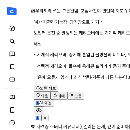
보일러 운전 중 발생되는 캐
📸
우리끼리 쓰는 그룹앨범, 포담
사진이 캘린더·지도 위
‘
에너지관리기능장
’ 암기장으로 가기
보일러 운전 중 발생되는 캐리오버에는 기계적 캐리오버
해설
- 기계적 캐리오버: 증기에 혼입된 물방울의 비누나,
- 선택적 캐리오버: 물속에 용해된 실리카가 증기 중
내용에 오류가 있거나 최신 법령·기준과 다른 부분이 
오류 제보
외움
애매
모름
✳
AI 채점
✳
×
💬 자격증 스터디 커뮤니티
헷갈리는 문제, 같이 준비