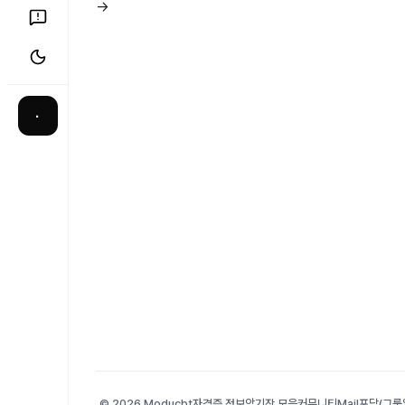
→
·
© 2026 Moducbt
자격증 정보
암기장 모음
커뮤니티
Mail
포담(그룹앨