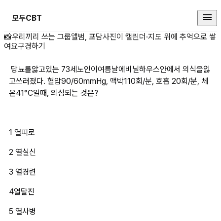
모두CBT
&nbsp;당뇨를앓고있는 73세노
📸
우리끼리 쓰는 그룹앨범, 포담
사진이 캘린더·지도 위에 추억으로 쌓
여요
구경하기
 당뇨를앓고있는 73세노인이여름날에비닐하우스안에서 의식을잃
고쓰러졌다. 혈압90/60mmHg, 맥박110회/분, 호흡 20회/분, 체
온41°C일때, 의심되는 것은?
1 열피로
2 열실신
3 열경련
4열탈진
5 열사병