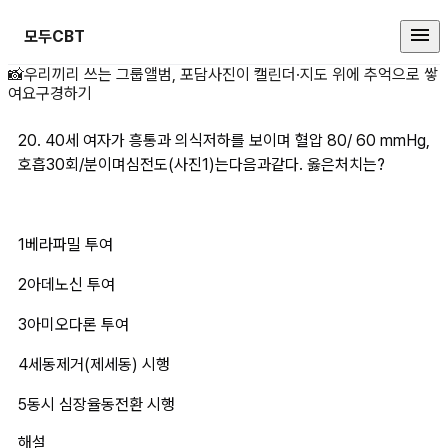
모두CBT
20. 40세 여자가 흥통과 의식저하를
📸
우리끼리 쓰는 그룹앨범, 포담
사진이 캘린더·지도 위에 추억으로 쌓
여요
구경하기
20. 40세 여자가 흥통과 의식저하를 보이며 혈압 80/ 60 mmHg, 
호흡30회/분이며심전도(사진1)는다음과같다. 옳은처치는?
1베라파밀 투여
2아데노신 투여
3아미오다론 투여
4세동제거(제세동) 시행
5동시 심장율동전환 시행
해설