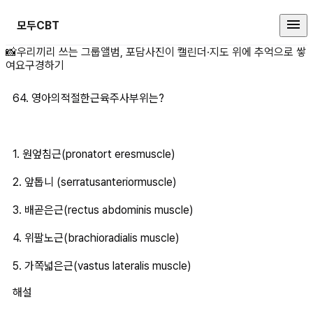
모두CBT
64. 영아의적절한근육주사부위는?1
📸
우리끼리 쓰는 그룹앨범, 포담
사진이 캘린더·지도 위에 추억으로 쌓
여요
구경하기
64. 영아의적절한근육주사부위는?
1. 원엎침근(pronatort eresmuscle) 
2. 앞톱니 (serratusanteriormuscle) 
3. 배곧은근(rectus abdominis muscle) 
4. 위팔노근(brachioradialis muscle) 
5. 가쪽넓은근(vastus lateralis muscle)
해설